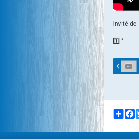
Invité de 
1️⃣ "
Parta
F