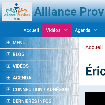
Alliance Pro
Accueil
Vidéos
Agenda
MENU
Accueil
BLOG
VIDÉOS
Éri
AGENDA
CONNECTION / ADHÉSION
DERNIÈRES INFOS