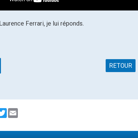
Laurence Ferrari, je lui réponds.
RETOUR
ger
acebook
Twitter
Email