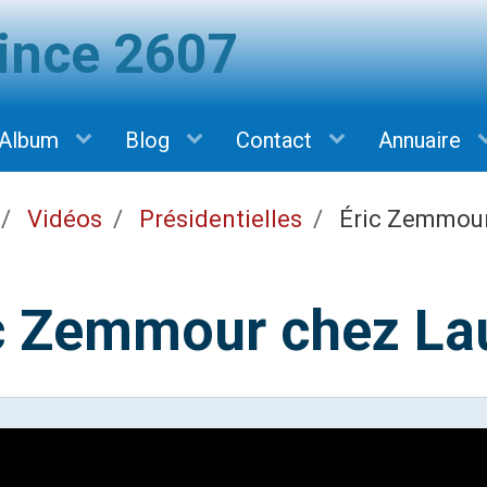
vince 2607
Album
Blog
Contact
Annuaire
Vidéos
Présidentielles
Éric Zemmour 
c Zemmour chez Lau